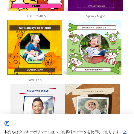
THE COMICS
Spooky Night
Safari Park
私たちはクッキーポリシーに従ってお客様のデータを使用しております。
ク