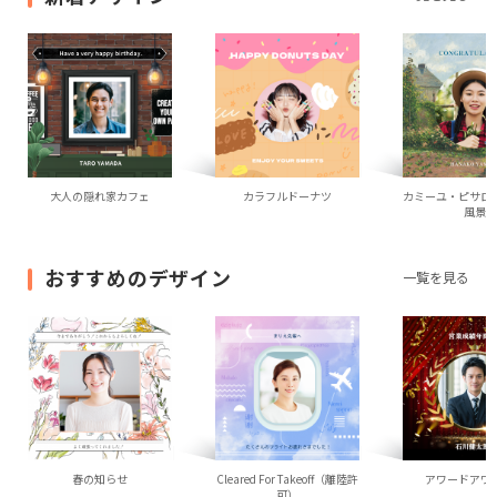
大人の隠れ家カフェ
カラフルドーナツ
カミーユ・ピサロ
風景
おすすめのデザイン
一覧を見る
春の知らせ
Cleared For Takeoff（離陸許
アワードアワ
可）