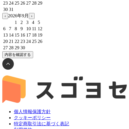
23
24
25
26
27
28
29
30
31
2026
年
9
月
‹
›
1
2
3
4
5
6
7
8
9
10
11
12
13
14
15
16
17
18
19
20
21
22
23
24
25
26
27
28
29
30
内容を確認する
個人情報保護方針
クッキーポリシー
特定商取引法に基づく表記