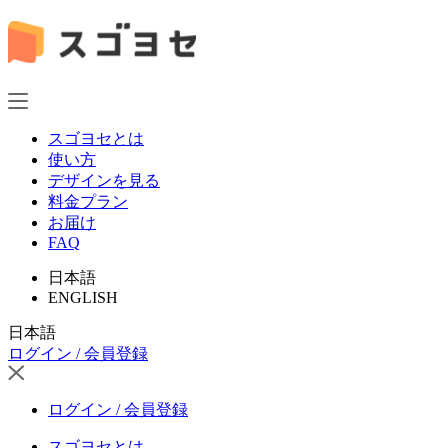
スゴヨセとは
使い方
デザインを見る
料金プラン
お届け
FAQ
日本語
ENGLISH
日本語
ログイン / 会員登録
ログイン / 会員登録
スゴヨセとは