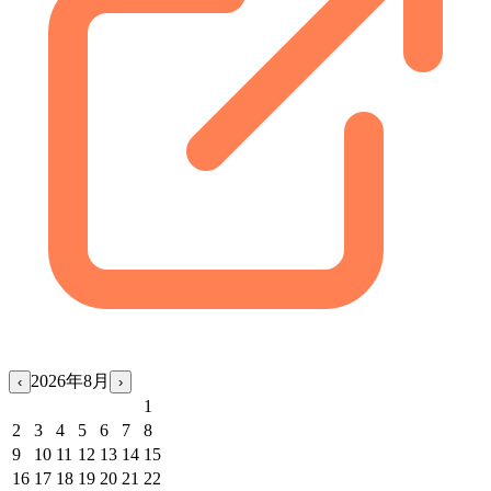
2026
年
8
月
‹
›
1
2
3
4
5
6
7
8
9
10
11
12
13
14
15
16
17
18
19
20
21
22