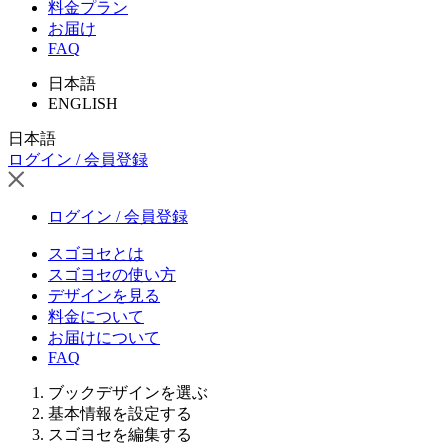
料金プラン
お届け
FAQ
日本語
ENGLISH
日本語
ログイン / 会員登録
ログイン / 会員登録
スゴヨセとは
スゴヨセの使い方
デザインを見る
料金について
お届けについて
FAQ
ブックデザインを選ぶ
基本情報を設定する
スゴヨセを編集する