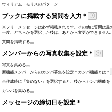
ウィリアム・モリスのパターン
ブックに掲載する質問を入力
＊
※フリーメッセージは必ず掲載されます。その他に質問は最
一度、どちらかを選択した後は、あとから変更ができません
質問を掲載する
メンバーからの写真収集を設定
＊
写真を集める
新機能
メンバーからのカンパ募集を設定
＊
カンパ機能とは？
※作成時に「集めない」を選択すると、後からカンパ機能を
カンパを集める
メッセージの締切日を設定
＊