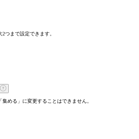
大
2
つまで設定できます。
。
「集める」に変更することはできません。