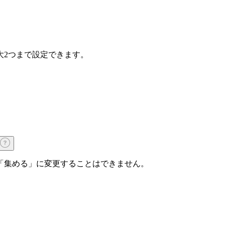
大
2
つまで設定できます。
。
「集める」に変更することはできません。