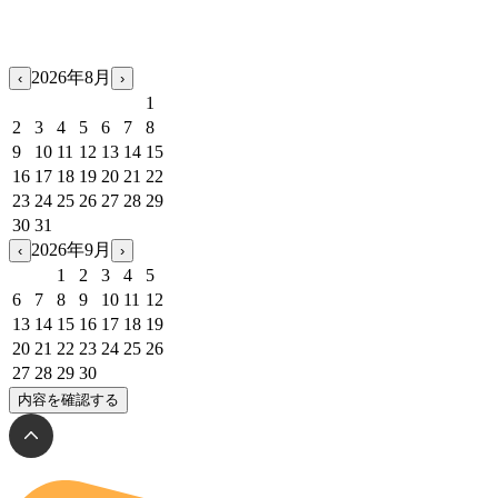
2026
年
8
月
‹
›
1
2
3
4
5
6
7
8
9
10
11
12
13
14
15
16
17
18
19
20
21
22
23
24
25
26
27
28
29
30
31
2026
年
9
月
‹
›
1
2
3
4
5
6
7
8
9
10
11
12
13
14
15
16
17
18
19
20
21
22
23
24
25
26
27
28
29
30
内容を確認する