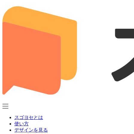
スゴヨセとは
使い方
デザインを見る