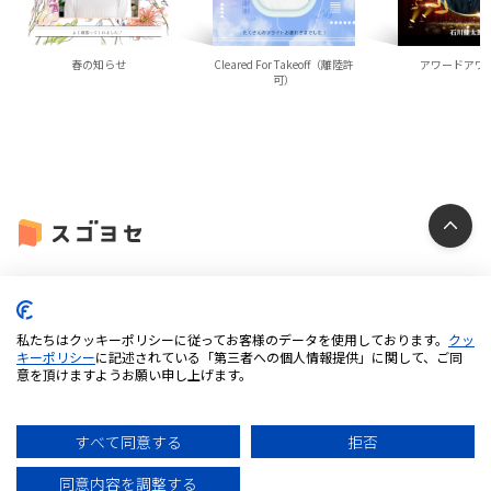
春の知らせ
Cleared For Takeoff（離陸許
アワードアワ
可）
個人情報保護方針
クッキーポリシー
私たちはクッキーポリシーに従ってお客様のデータを使用しております。
クッ
特定商取引法に基づく表記
キーポリシー
に記述されている「第三者への個人情報提供」に関して、ご同
意を頂けますようお願い申し上げます。
利用規約
推奨環境について
すべて同意する
拒否
© 2025 iUM inc. All Rights Reserved.
同意内容を調整する