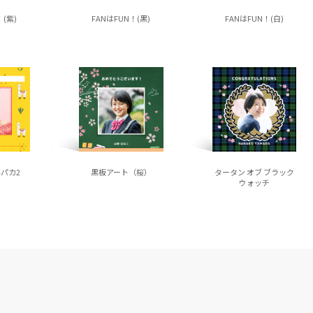
！(紫)
FANはFUN！(黒)
FANはFUN！(白)
パカ2
黒板アート（桜）
タータン オブ ブラック
ウォッチ