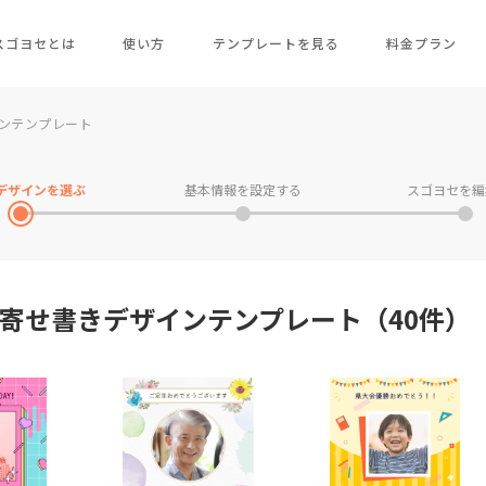
スゴヨセとは
使い方
テンプレートを見る
料金プラン
ンテンプレート
デザインを
選ぶ
基本情報を
設定する
スゴヨセを
編
寄せ書きデザインテンプレート（40件）