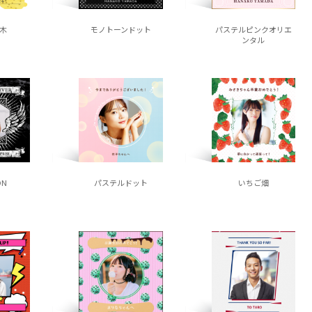
木
モノトーンドット
パステルピンクオリエ
ンタル
ON
パステルドット
いちご畑