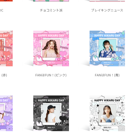
IC
チョコミント派
ブレイキングニュース
！(赤)
FANはFUN！(ピンク)
FANはFUN！(青)