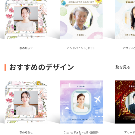
ハンドペイント_ドット
春の知らせ
パステル
おすすめのデザイン
一覧を見る
春の知らせ
アワー
Cleared For Takeoff（離陸許