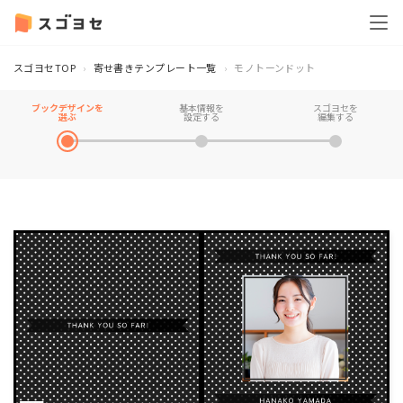
スゴヨセTOP
寄せ書きテンプレート一覧
モノトーンドット
ブックデザインを
基本情報を
スゴヨセを
選ぶ
設定する
編集する