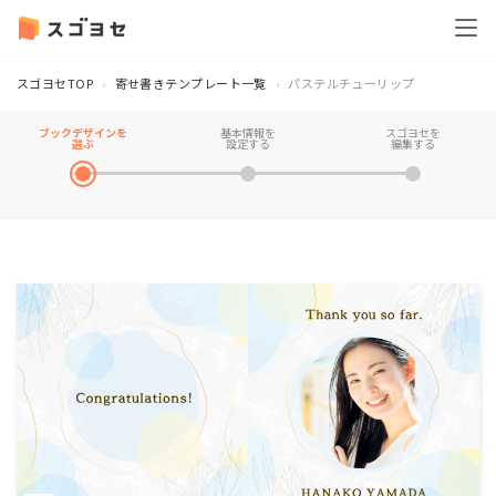
スゴヨセTOP
寄せ書きテンプレート一覧
パステルチューリップ
ブックデザインを
基本情報を
スゴヨセを
選ぶ
設定する
編集する