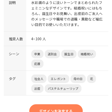
説明
水彩画のように淡いトーンでまとめられたフ
ェミニンなデザインです。結婚祝いにはもち
ろん、誕生日やお見舞い、出産前のご友人へ
のメッセージや職場での退職・異動など幅広
い目的でお使いいただけます。
推奨人数
4~100 人
シーン
卒業
送別会
誕生日
結婚祝い
応援
タグ
社会人
エレガント
母の日
花
出産
パステルチューリップ
デザインを決定する