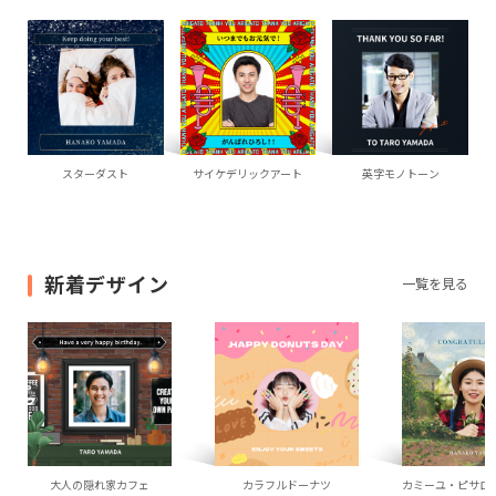
スターダスト
サイケデリックアート
英字モノトーン
新着デザイン
一覧を見る
大人の隠れ家カフェ
カラフルドーナツ
カミーユ・ピサロ