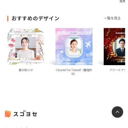
風景
おすすめのデザイン
一覧を見る
春の知らせ
Cleared For Takeoff（離陸許
アワードアワ
可）