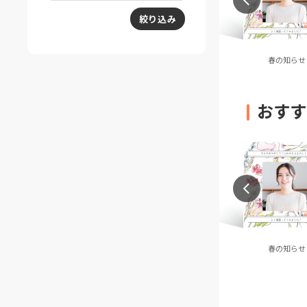
絞り込み
ビーストライプ
スモーキージオメトリッ
春の知らせ
ク
おすす
ポップ・ナイトク
FANはFUN！(レインボ
春の知らせ
ルーズ
ー)