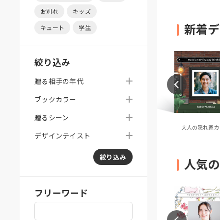
お別れ
キッズ
新着デ
キュート
学生
絞り込み
贈る相手の年代
ブックカラー
贈るシーン
ES（オレンジ無地）
TONES（グリーン無地）
大人の隠れ家カ
デザインテイスト
絞り込み
人気の
フリーワード