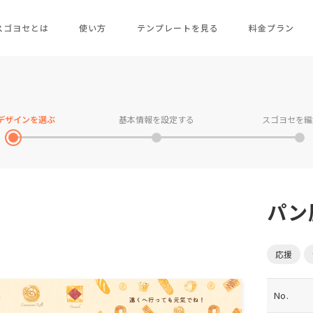
スゴヨセとは
使い方
テンプレートを見る
料金プラン
デザインを
選ぶ
基本情報を
設定する
スゴヨセを
編
パン
応援
No.