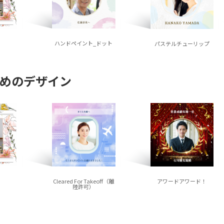
ハンドペイント_ドット
パステルチューリップ
めのデザイン
Cleared For Takeoff（離
アワードアワード！
陸許可）