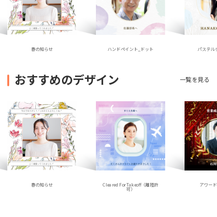
ハンドペイント_ドット
春の知らせ
パステル
おすすめのデザイン
一覧を見る
春の知らせ
アワー
Cleared For Takeoff（離陸許
可）