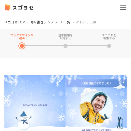
スゴヨセTOP
寄せ書きテンプレート一覧
ゲレンデ日和
ブックデザインを
基本情報を
スゴヨセを
選ぶ
設定する
編集する