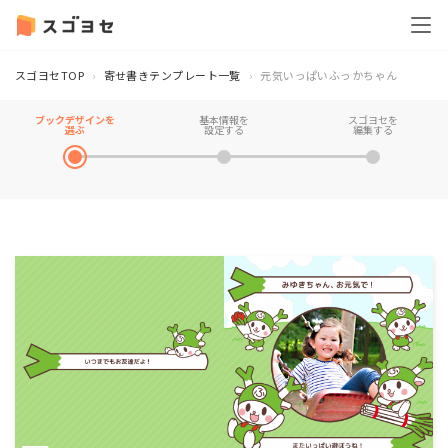
スゴヨセTOP
寄せ書きテンプレート一覧
元気いっぱいふっかちゃん
ブックデザインを
基本情報を
スゴヨセを
選ぶ
設定する
編集する