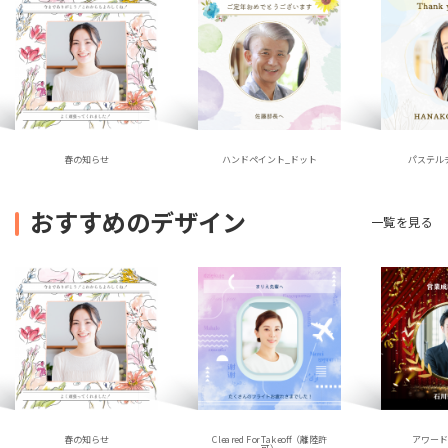
ハンドペイント_ドット
春の知らせ
パステル
おすすめのデザイン
一覧を見る
春の知らせ
アワー
Cleared For Takeoff（離陸許