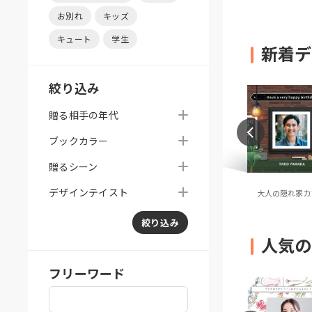
お別れ
キッズ
キュート
学生
新着デ
絞り込み
贈る相手の年代
ブックカラー
贈るシーン
デザインテイスト
ES（オレンジ無地）
TONES（グリーン無地）
大人の隠れ家カ
絞り込み
人気の
フリーワード