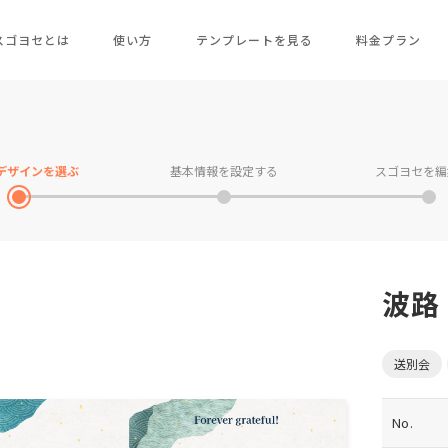
スゴヨセとは
使い方
テンプレートを見る
料金プラン
デザインを
選ぶ
基本情報を
設定する
スゴヨセを
編
波路
送別会
No.