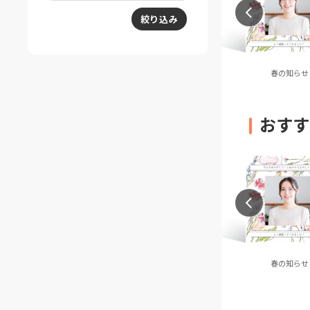
絞り込み
ビーストライプ
スモーキージオメトリッ
春の知らせ
ク
おすす
ポップ・ナイトク
FANはFUN！(レインボ
春の知らせ
ルーズ
ー)