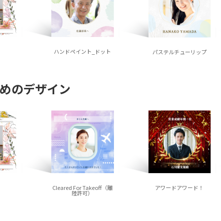
ハンドペイント_ドット
パステルチューリップ
めのデザイン
Cleared For Takeoff（離
アワードアワード！
陸許可）