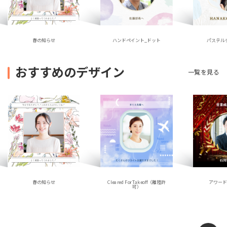
ハンドペイント_ドット
春の知らせ
パステル
おすすめのデザイン
一覧を見る
春の知らせ
アワー
Cleared For Takeoff（離陸許
可）