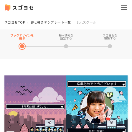
スゴヨセTOP
寄せ書きテンプレート一覧
8bitスクール
ブックデザインを
基本情報を
スゴヨセを
選ぶ
設定する
編集する