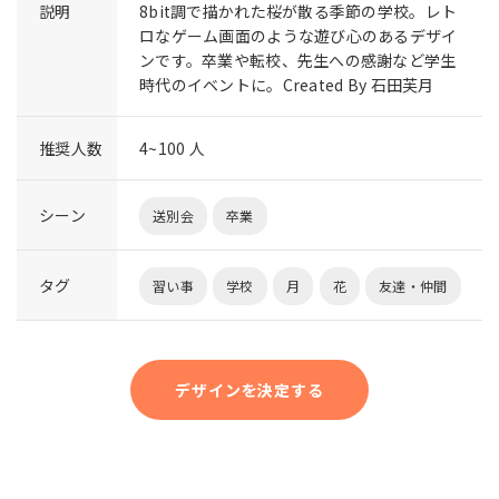
説明
8bit調で描かれた桜が散る季節の学校。レト
ロなゲーム画面のような遊び心のあるデザイ
ンです。卒業や転校、先生への感謝など学生
時代のイベントに。Created By 石田芙月
推奨人数
4~100 人
シーン
送別会
卒業
タグ
習い事
学校
月
花
友達・仲間
デザインを決定する