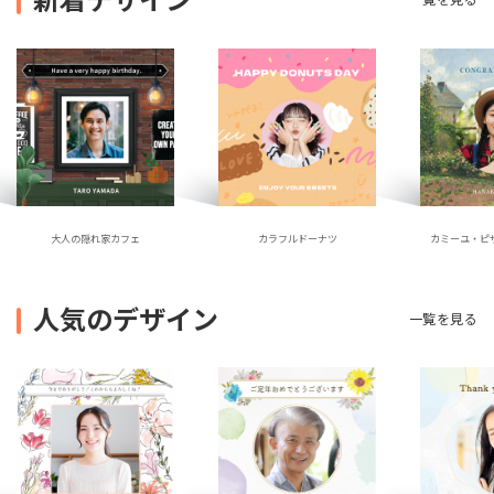
大人の隠れ家カフェ
カラフルドーナツ
カミーユ・ピ
人気のデザイン
一覧を見る