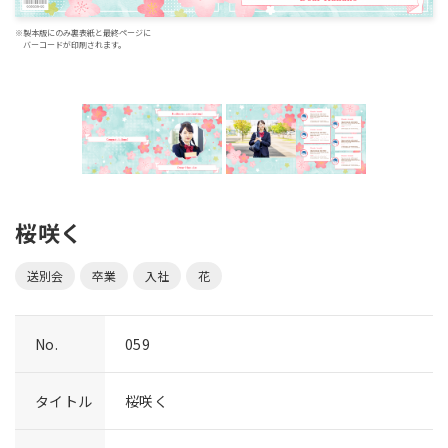
※製本版にのみ裏表紙と最終ページに
バーコードが印刷されます。
桜咲く
送別会
卒業
入社
花
No.
059
タイトル
桜咲く