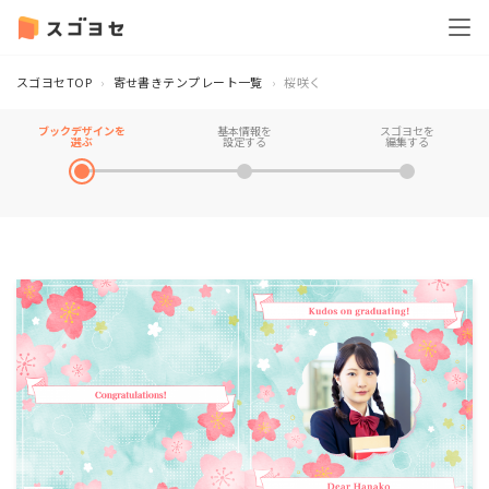
スゴヨセTOP
寄せ書きテンプレート一覧
桜咲く
ブックデザインを
基本情報を
スゴヨセを
選ぶ
設定する
編集する