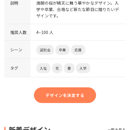
説明
満開の桜が晴天に舞う華やかなデザイン。入
学や卒業、合格など新たな節目に贈りたいデ
ザインです。
推奨人数
4~100 人
シーン
送別会
卒業
応援
タグ
入社
花
春
入学
デザインを決定する
新着デザイン
一覧を見る