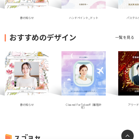
ハンドペイント_ドット
春の知らせ
パステル
おすすめのデザイン
一覧を見る
春の知らせ
アワー
Cleared For Takeoff（離陸許
可）