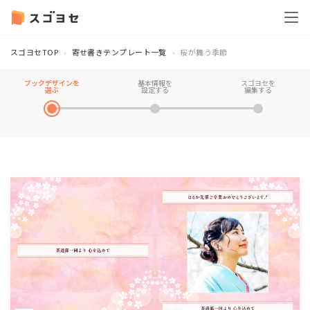
スゴヨセTOP
寄せ書きテンプレート一覧
桜が舞う季節
ブックデザインを
基本情報を
スゴヨセを
選ぶ
設定する
編集する