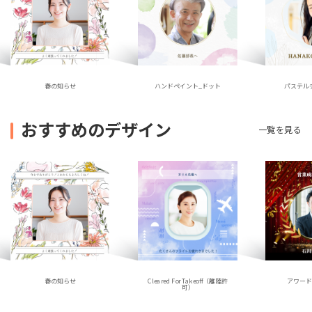
ハンドペイント_ドット
春の知らせ
パステル
おすすめのデザイン
一覧を見る
春の知らせ
アワー
Cleared For Takeoff（離陸許
可）