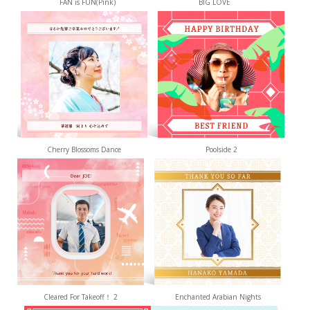
FAN is FUN(Pink)
BIG LOVE
Cherry Blossoms Dance
Poolside 2
Cleared For Takeoff！ 2
Enchanted Arabian Nights