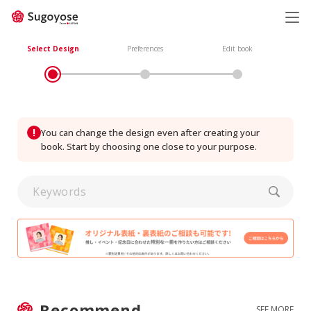
日本語
ENGLISH
Select Design
Preferences
Edit book
!
You can change the design even after creating your
book. Start by choosing one close to your purpose.
Recommend
SEE MORE