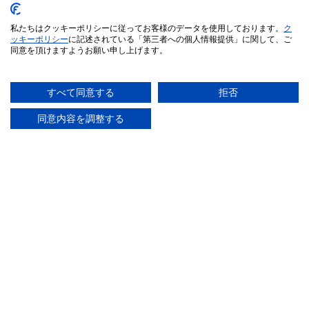
私たちはクッキーポリシーに従ってお客様のデータを使用しております。
ク
ッキーポリシー
に記述されている「第三者への個人情報提供」に関して、ご
同意を頂けますようお願い申し上げます。
すべて同意する
拒否
追憶の菊
POP 80's
同意内容を調整する
ウタカタ
FANはFUN！(白)