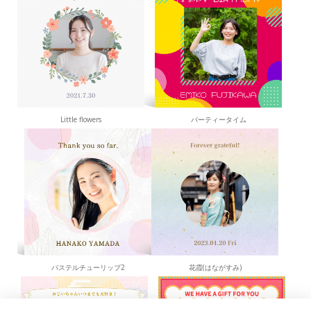
Little flowers
パーティータイム
パステルチューリップ2
花霞(はながすみ)