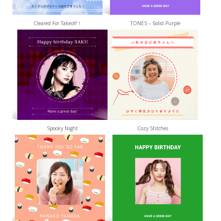
Cleared For Takeoff！
TONES – Solid Purple
Spooky Night
Cozy Stitches