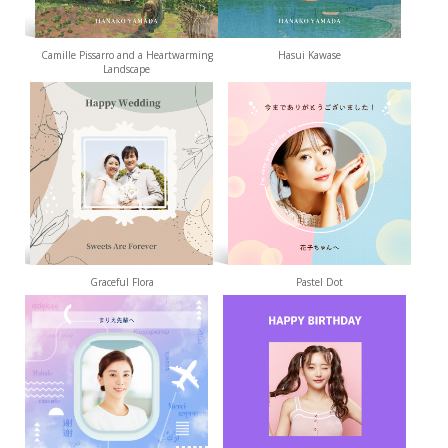
Camille Pissarro and a Heartwarming
Hasui Kawase
Landscape
Graceful Flora
Pastel Dot