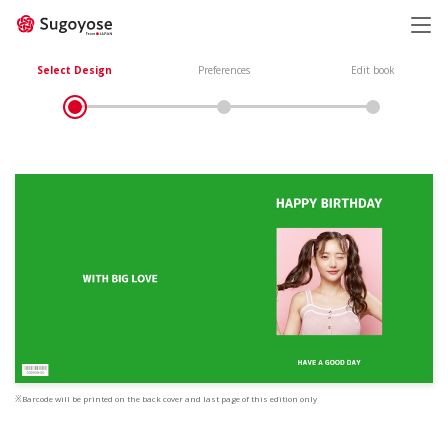
日本語
ENGLISH
Select Design
Preferences
Edit book
※Barcode will be printed on the back cover and last page of this edition only