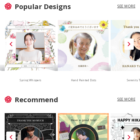
Popular Designs
SEE MORE
Hand Painted Dots
Spring Whispers
Serenity 
Recommend
SEE MORE