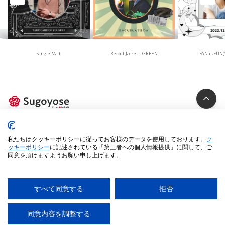
Single Malt
Record Jacket : GREEN
FAN is FUN(
Privacy Policy
私たちはクッキーポリシーに従ってお客様のデータを使用しております。
ク
Cookie Policy
ッキーポリシー
に記述されている「第三者への個人情報提供」に関して、ご
同意を頂けますようお願い申し上げます。
Specified Commercial Transactions Act
Legal Terms
Environment
すべて同意する
拒否
© 2025 iUM inc. All Rights Reserved.
同意内容を調整する
AI
チャットに質問