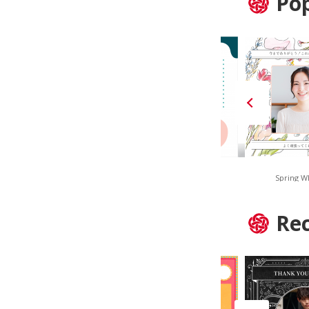
Pop
Navy Stripe
Smoky Geometric
Spring W
Re