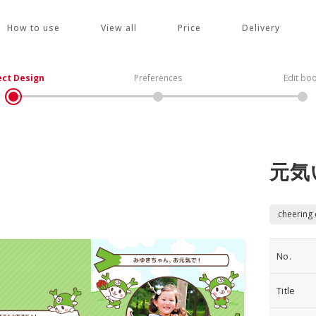
How to use
View all
Price
Delivery
ect Design
Preferences
Edit bo
元気
cheering
No.
Title