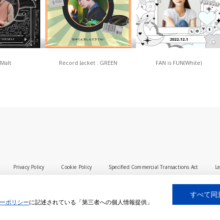
 Malt
Record Jacket : GREEN
FAN is FUN(White)
Privacy Policy
Cookie Policy
Specified Commercial Transactions Act
Le
すべて同
ーポリシー
に記述されている「第三者への個人情報提供」