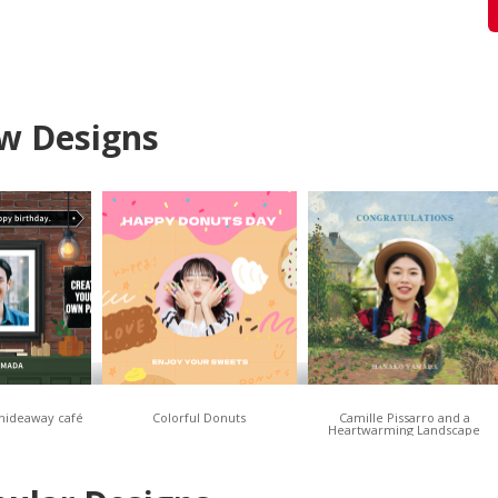
w Designs
 hideaway café
Colorful Donuts
Camille Pissarro and a
Heartwarming Landscape