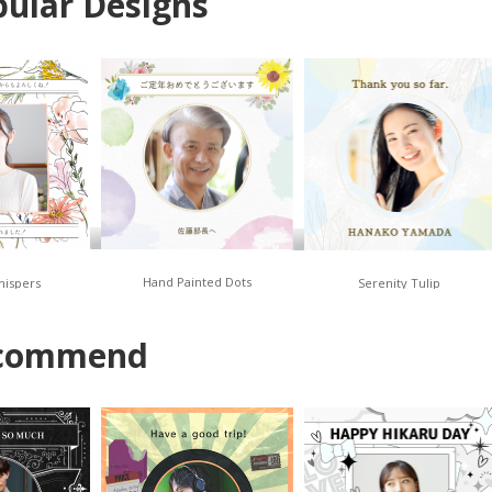
ular Designs
Hand Painted Dots
hispers
Serenity Tulip
commend