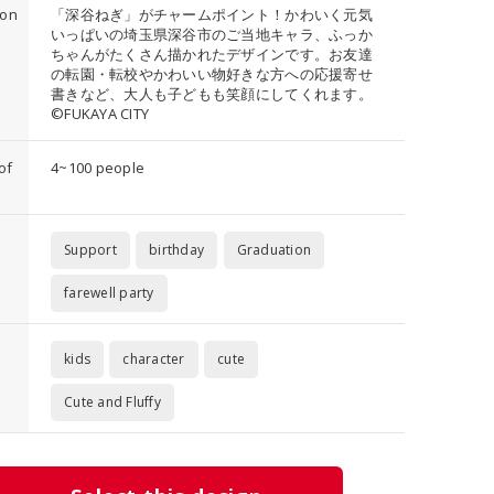
ion
「深谷ねぎ」がチャームポイント！かわいく元気
いっぱいの埼玉県深谷市のご当地キャラ、ふっか
ちゃんがたくさん描かれたデザインです。お友達
の転園・転校やかわいい物好きな方への応援寄せ
書きなど、大人も子どもも笑顔にしてくれます。
©FUKAYA CITY
of
4~100 people
Support
birthday
Graduation
farewell party
kids
character
cute
Cute and Fluffy