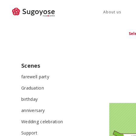
About us
Sel
Scenes
farewell party
Graduation
birthday
anniversary
Wedding celebration
Support