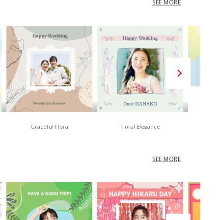
SEE MORE
Graceful Flora
Floral Elegance
No
SEE MORE