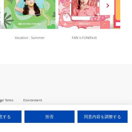
Vacation : Summer
FAN is FUN(Red)
80
gal Terms
Environment
© 2025 iUM inc. All Rights Reserved.
意する
拒否
同意内容を調整する
AI
チャットに質問