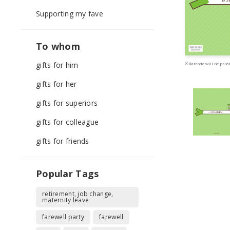
Supporting my fave
To whom
gifts for him
※Barcode will be print
gifts for her
gifts for superiors
gifts for colleague
gifts for friends
Popular Tags
retirement, job change,
maternity leave
farewell party
farewell