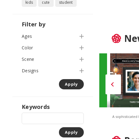
kids
cute
student
Filter by
Ne
Ages
Color
Scene
Designs
Apply
Keywords
TONES – Solid Orange
TONES – Solid Green
A sophisticated
Apply